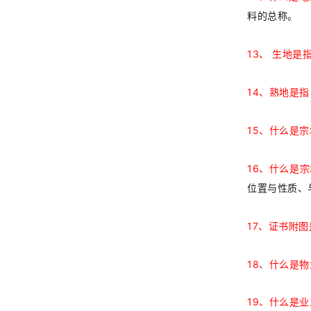
料的总称。
13
生地是
、
14
、熟地是指
15
、什么是宗
16
、什么是宗
位置与性质、
17
、证书附图
18、什么是
19、什么是