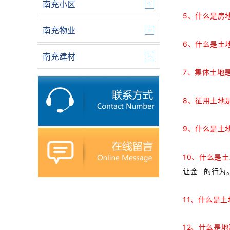
南充小区
5
、什么是房
南充物业
6
、什么是土
南充建材
7
、集体土地
8
、征用土地
9
、什么是土
10
、什么是土
让金
的行为
11、什么是
12
、什么是地