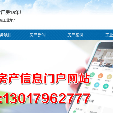
业厂房
15
年！
南充工业地产
务项目
房产新闻
房产案例
工