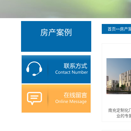
首页
房产
>>
房产案例
南充定制化
业的专